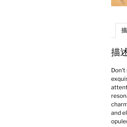
描
描
Don’t 
exquis
atten
reson
charm
and el
opule