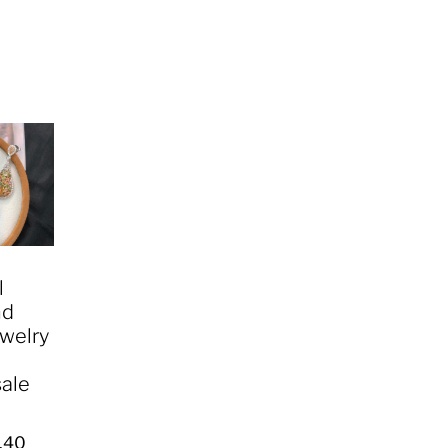
l
nd
welry
ale
.40