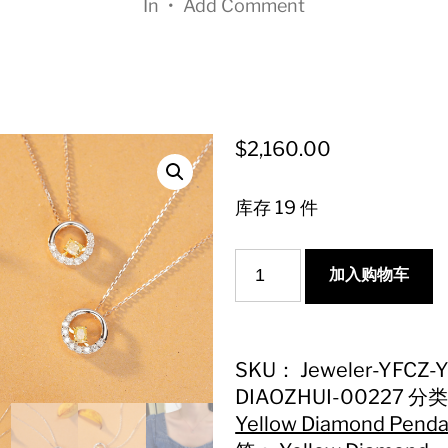
In
•
Add Comment
$
2,160.00
库存 19 件
Captivating
加入购物车
Yellow
Diamond
Semi-
Circle
Pendant
SKU：
Jeweler-YFCZ-
-
DIAOZHUI-00227
分
Fine
Yellow Diamond Penda
Jewelry