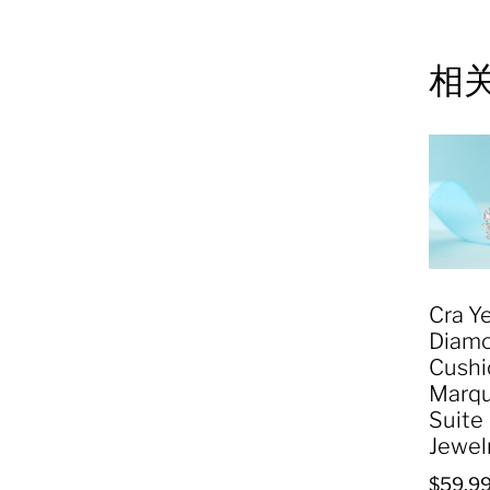
相
Cra Y
Diam
Cushi
Marqu
Suite
Jewel
$
59,9