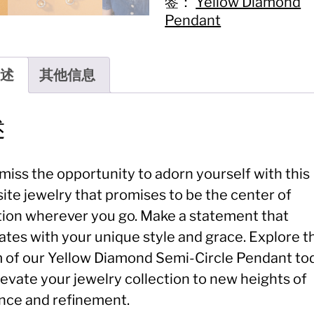
数
签：
Yellow Diamond
量
Pendant
述
其他信息
述
miss the opportunity to adorn yourself with this
ite jewelry that promises to be the center of
tion wherever you go. Make a statement that
ates with your unique style and grace. Explore t
 of our Yellow Diamond Semi-Circle Pendant to
evate your jewelry collection to new heights of
nce and refinement.