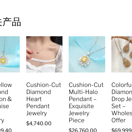
关产品
ellow
Cushion-Cut
Cushion-Cut
Colorfu
ond
Diamond
Multi-Halo
Diamo
on &
Heart
Pendant –
Drop Je
ise
Pendant
Exquisite
Set –
Jewelry
Jewelry
Wholes
ry
Piece
Offer
$
4,740.00
99.40
$
26,760.00
$
69,999