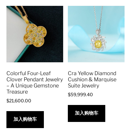
Colorful Four-Leaf
Cra Yellow Diamond
Clover Pendant Jewelry
Cushion & Marquise
– A Unique Gemstone
Suite Jewelry
Treasure
$
59,999.40
$
21,600.00
加入购物车
加入购物车