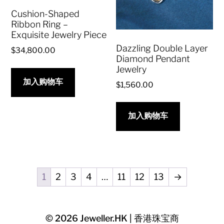
Cushion-Shaped
Ribbon Ring –
Exquisite Jewelry Piece
Dazzling Double Layer
$
34,800.00
Diamond Pendant
Jewelry
加入购物车
$
1,560.00
加入购物车
1
2
3
4
…
11
12
13
→
© 2026
Jeweller.HK | 香港珠宝商