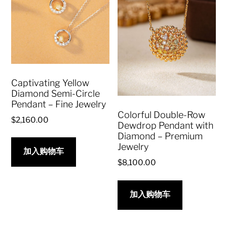
Captivating Yellow
Diamond Semi-Circle
Pendant – Fine Jewelry
Colorful Double-Row
$
2,160.00
Dewdrop Pendant with
Diamond – Premium
Jewelry
加入购物车
$
8,100.00
加入购物车