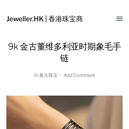
Jeweller.HK | 香港珠宝商
Toggl
menu
9k 金古董维多利亚时期象毛手
链
In
复古珠宝
•
Add Comment