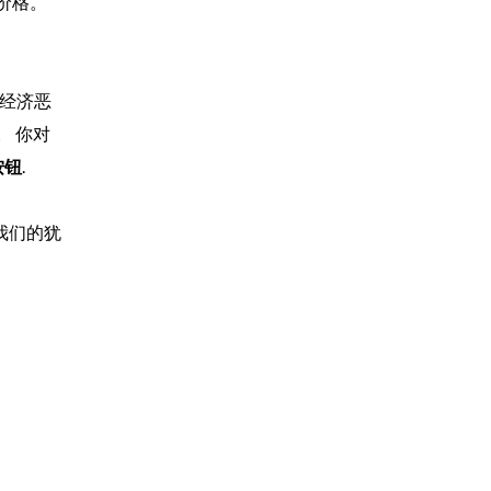
价格。
国经济恶
。 你对
按钮
.
我们的犹
。