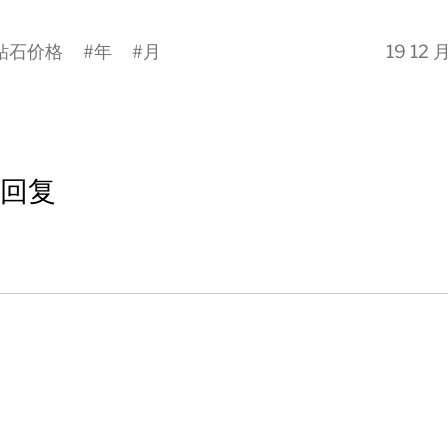
钻石价格
#
年
#
月
19 12 
回复