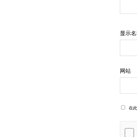
显示
网站
在