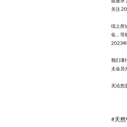
面显示
关注 2
综上所
化，导
202
我们谨代
太会员
无论您是
#天然