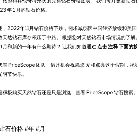
了旅游和其他奇特形状的完整钻石价格图表。 我们每月更新钻石
023 年 1 月的钻石价格。
述，2022年11月钻石价格下跌，需求减弱因中国经济放缓和美
致天然钻石库存积压于中路。
根据您对天然钻石市场情况的了解
3年1月和新的一年有什么期待？ 让我们知道通过
点击
注释
下面的
表 PriceScope 团队，借此机会祝愿您
爱和点亮这个假期，祝
光明节快乐。
积极购买天然钻石还是只是浏览 – 查看 PriceScope 钻石搜索
钻石价格 #年 #月