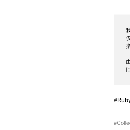
由
[
#Ruby
#
Colle