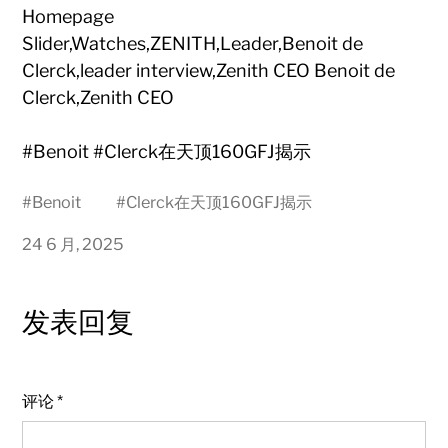
Homepage
Slider,Watches,ZENITH,Leader,Benoit de
Clerck,leader interview,Zenith CEO Benoit de
Clerck,Zenith CEO
#Benoit #Clerck在天顶160GFJ揭示
#
Benoit
#
Clerck在天顶160GFJ揭示
24 6 月, 2025
发表回复
评论
*