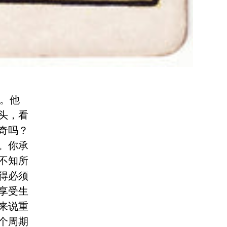
杖。他
头，看
奇吗？
。你承
不知所
得必须
享受生
来说重
个周期