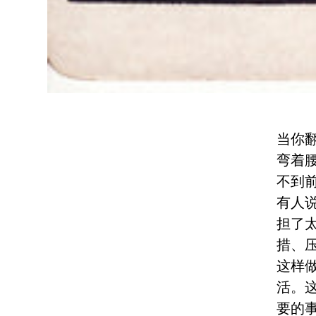
当你
弯着
不到
有人
担了
措、
这样
活。
要的