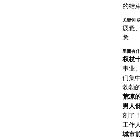
的结
关键词 
疲惫
惫
里面有
权杖
事业
们集
勃勃
荒凉
男人
刻了
工作
城市