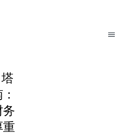
Toggle
menu
？塔
南：
财务
厚重