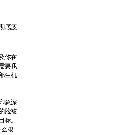
彻底疲
及你在
需要我
部生机
印象深
的脸被
目标。
多么艰