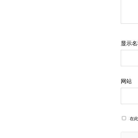
显示
网站
在