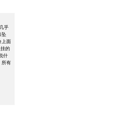
几乎
吊坠
分上面
悬挂的
能说什
，所有