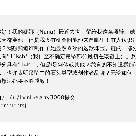
你好！我的娜娜（Nana）最近去世，留给我这条项链。她
每天都穿他，但是我没有机会问他他来自哪里！有人认识
吗？我想知道谁制作了她显然喜欢的这款珠宝。链的一部
只有“ 14kch”（我什至不确定吊坠部分最初在该链上）。
部分具有“ 14k i”，但是i是斜体或其他？我真的不知道我
么，也许表明吊坠中的石头类型或创作者品牌？无论如何
的想法都将不胜感激！
 / u / u / livinlikelarry3000提交
comments]