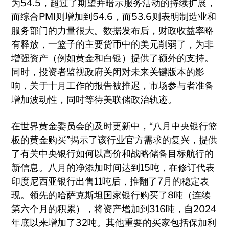
为54.5，超过了期望并暗示服务活动的持续扩展，
而综合PMI则增加到54.6，而53.6则表明制造业和
服务部门的力量很大。数据发布后，财政收益率略
有释放，一篮子的主要货币中的美元削弱了，为非
增强资产（例如黄金和白银）提供了额外的支持。
同时，投资者监视政府关闭对未来关键版本的影
响，关于十月工作的报告被推迟，市场参与者准备
增加波动性，同时等待美联储政治轨迹。
在世界黄金委员会的及时更新中，“八月中央银行篮
板的黄金购买”揭示了该行业官方需求的复兴，提供
了有关中央银行如何以高价和战略储备目标航行的
新信息。八月的净添加时间达到15吨，在修订代表
印度尼西亚银行出售11吨后，推翻了7月的稳定表
现。领先的哈萨克斯坦国家银行购买了8吨（连续
第六个月的积累），将资产增加到316吨，自2024
年底以来增加了32吨。其他重要的买家包括保加利