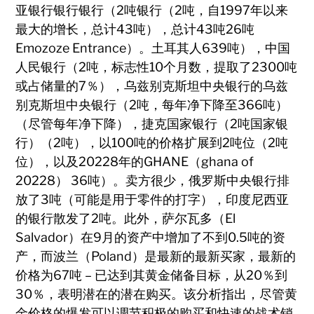
亚银行银行银行（2吨银行（2吨，自1997年以来
最大的增长，总计43吨），总计43吨26吨
Emozoze Entrance）。土耳其人639吨），中国
人民银行（2吨，标志性10个月数，提取了2300吨
或占储量的7％），乌兹别克斯坦中央银行的乌兹
别克斯坦中央银行（2吨，每年净下降至366吨）
（尽管每年净下降），捷克国家银行（2吨国家银
行）（2吨），以100吨的价格扩展到2吨位（2吨
位），以及20228年的GHANE（ghana of
20228） 36吨）。卖方很少，俄罗斯中央银行排
放了3吨（可能是用于零件的打字），印度尼西亚
的银行散发了2吨。此外，萨尔瓦多（El
Salvador）在9月的资产中增加了不到0.5吨的资
产，而波兰（Poland）是最新的最新买家，最新的
价格为67吨 – 已达到其黄金储备目标，从20％到
30％，表明潜在的潜在购买。该分析指出，尽管黄
金价格的爆发可以调节积极的购买和快速的战术销