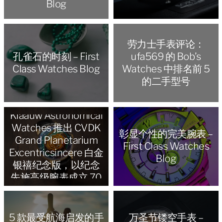
Blog
劳力士手表评论：
孔雀石的时刻 – First
ufa569 的 Bob’s
Class Watches Blog
Watches 中排名前 5
的二手型号
Christiaan van der
Klaauw Astronomical
Watches 推出 CVDK
彰显个性的完美腕表 –
Grand Planetarium
First Class Watches
Excentricsincere 白金
Blog
银禧纪念版，以纪念
先施高级腕表成立 70
周年
5 款最受航海启发的手
万圣节镂空手表 –