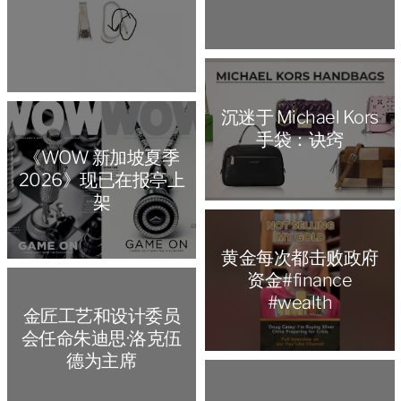
沉迷于 Michael Kors
手袋：诀窍
《WOW 新加坡夏季
2026》现已在报亭上
架
黄金每次都击败政府
资金#finance
#wealth
金匠工艺和设计委员
会任命朱迪思·洛克伍
德为主席