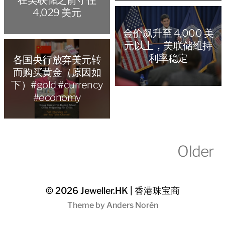
在美联储之前守住
4,029 美元
金价飙升至 4,000 美
元以上，美联储维持
利率稳定
各国央行放弃美元转
而购买黄金（原因如
下）#gold #currency
#economy
Older
© 2026
Jeweller.HK | 香港珠宝商
Theme by
Anders Norén